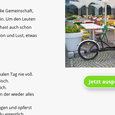
 die Gemeinschaft,
ein. Um den Leuten
 hast auch schon
ion und Lust, etwas
alen Tag nie voll.
Jetzt ausp
isch.
ich.
n der wieder alles
ngen und opferst
u eigentlich