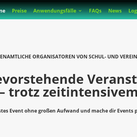
me
Preise
Anwendungsfälle
FAQs
News
Log
RENAMTLICHE ORGANISATOREN VON SCHUL- UND VEREIN
evorstehende Verans
– trotz zeitintensive
stes Event ohne großen Aufwand und mache dir Events 