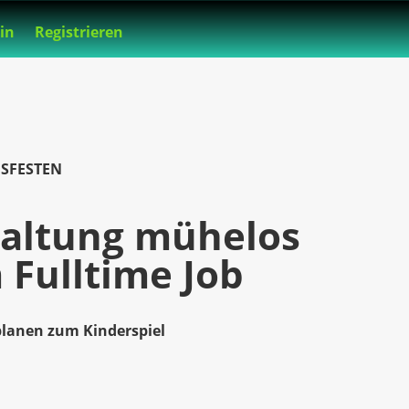
in
Registrieren
SFESTEN
taltung mühelos
m Fulltime Job
planen zum Kinderspiel