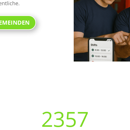
entliche.
GEMEINDEN
+2500