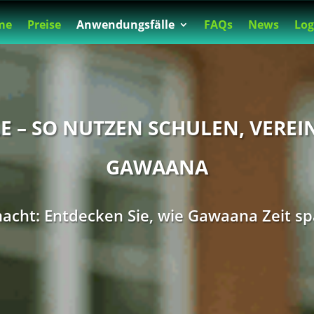
me
Preise
Anwendungsfälle
FAQs
News
Log
 – SO NUTZEN SCHULEN, VEREI
GAWAANA
macht: Entdecken Sie, wie Gawaana Zeit sp