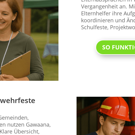
Vergangenheit an. M
Elternhelfer ihre Aufg
koordinieren und Änd
Schulfeste, Projektw
SO FUNKTI
rwehrfeste
 Gemeinden,
nen nutzen Gawaana,
Klare Übersicht,