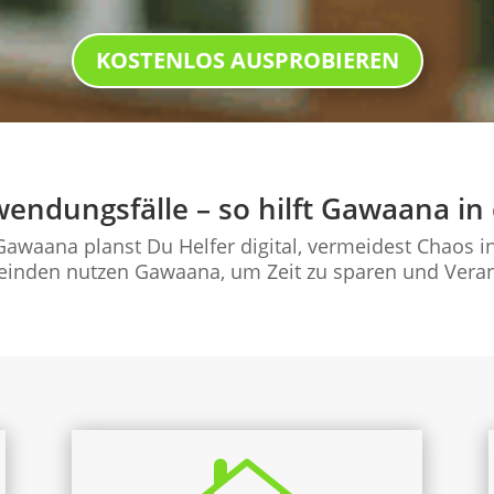
KOSTENLOS AUSPROBIEREN
endungsfälle – so hilft Gawaana in 
 Gawaana planst Du Helfer digital, vermeidest Chaos
einden nutzen Gawaana, um Zeit zu sparen und Veranst