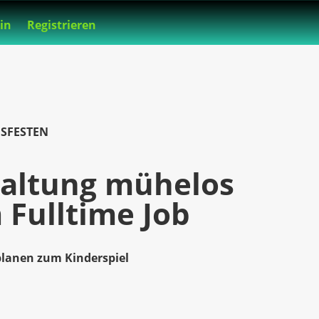
in
Registrieren
SFESTEN
taltung mühelos
m Fulltime Job
planen zum Kinderspiel