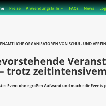
me
Preise
Anwendungsfälle
FAQs
News
Log
RENAMTLICHE ORGANISATOREN VON SCHUL- UND VEREIN
evorstehende Verans
– trotz zeitintensive
stes Event ohne großen Aufwand und mache dir Events 