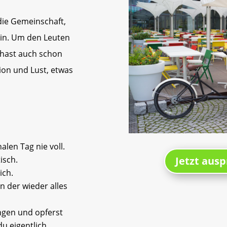
 die Gemeinschaft,
ein. Um den Leuten
 hast auch schon
ion und Lust, etwas
alen Tag nie voll.
Jetzt ausp
isch.
ich.
n der wieder alles
ngen und opferst
u eigentlich